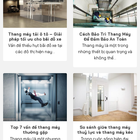
Thang máy tải ô tô – Giải
Cách Bảo Trì Thang Máy
pháp tối ưu cho bãi đỗ xe
Để Đảm Bảo An Toàn
Vấn đề thiếu hụt bãi đỗ xe tại
Thang máy là một trong
các đô thị hiện nay...
những thiết bị quan trọng và
không thể...
Top 7 vấn đề thang máy
So sánh giữa thang máy
thường gặp
thuỷ lực và thang máy kéo
Thang máy là một phương
Trong cuộc sống hiện đại,