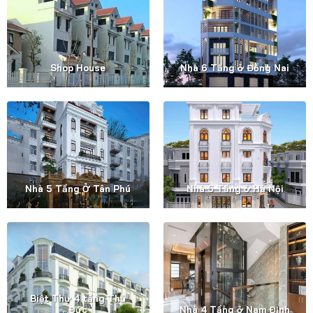
Shop House
Nhà 6 Tầng ở Đồng Nai
Nhà 5 Tầng Ở Tân Phú
Nhà 5 Tầng ở Hà Nội
Biệt Thự 4 tầng Thủ
Đức
Nhà 4 Tầng ở Nam Định