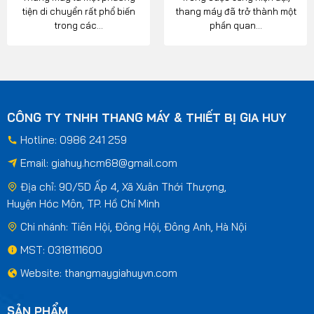
tiện di chuyển rất phổ biến
thang máy đã trở thành một
trong các...
phần quan...
CÔNG TY TNHH THANG MÁY & THIẾT BỊ GIA HUY
Hotline: 0986 241 259
Email:
giahuy.hcm68@gmail.com
Địa chỉ: 90/5D Ấp 4, Xã Xuân Thới Thượng,
Huyện Hóc Môn, TP. Hồ Chí Minh
Chi nhánh: Tiên Hội, Đông Hội, Đông Anh, Hà Nội
MST: 0318111600
Website: thangmaygiahuyvn.com
SẢN PHẨM