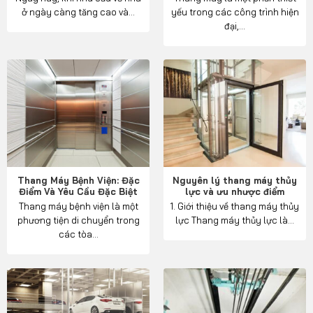
ở ngày càng tăng cao và...
yếu trong các công trình hiện
đại,...
Thang Máy Bệnh Viện: Đặc
Nguyên lý thang máy thủy
Điểm Và Yêu Cầu Đặc Biệt
lực và ưu nhược điểm
Thang máy bệnh viện là một
1. Giới thiệu về thang máy thủy
phương tiện di chuyển trong
lực Thang máy thủy lực là...
các tòa...