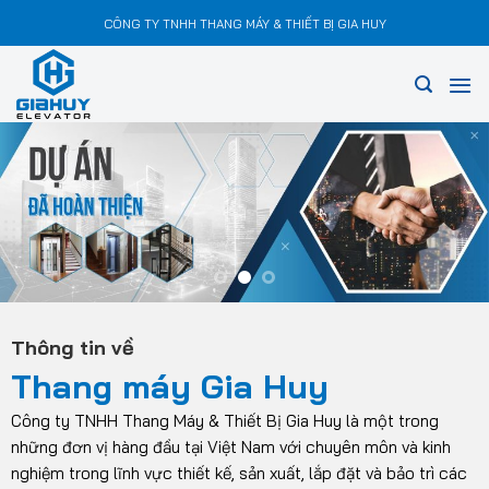
Chuyển
CÔNG TY TNHH THANG MÁY & THIẾT BỊ GIA HUY
đến
nội
dung
Thông tin về
Thang máy Gia Huy
Công ty TNHH Thang Máy & Thiết Bị Gia Huy là một trong
những đơn vị hàng đầu tại Việt Nam với chuyên môn và kinh
nghiệm trong lĩnh vực thiết kế, sản xuất, lắp đặt và bảo trì các