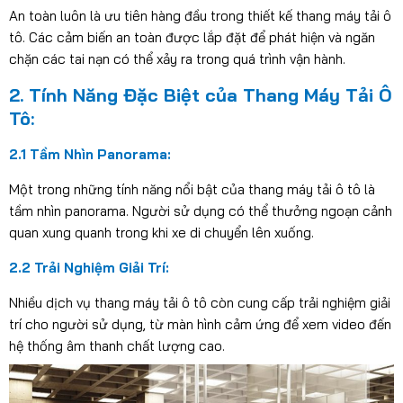
An toàn luôn là ưu tiên hàng đầu trong thiết kế thang máy tải ô
tô. Các cảm biến an toàn được lắp đặt để phát hiện và ngăn
chặn các tai nạn có thể xảy ra trong quá trình vận hành.
2. Tính Năng Đặc Biệt của Thang Máy Tải Ô
Tô:
2.1 Tầm Nhìn Panorama:
Một trong những tính năng nổi bật của thang máy tải ô tô là
tầm nhìn panorama. Người sử dụng có thể thưởng ngoạn cảnh
quan xung quanh trong khi xe di chuyển lên xuống.
2.2 Trải Nghiệm Giải Trí:
Nhiều dịch vụ thang máy tải ô tô còn cung cấp trải nghiệm giải
trí cho người sử dụng, từ màn hình cảm ứng để xem video đến
hệ thống âm thanh chất lượng cao.