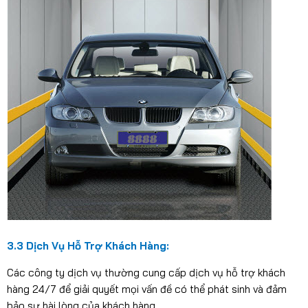
3.3 Dịch Vụ Hỗ Trợ Khách Hàng:
Các công ty dịch vụ thường cung cấp dịch vụ hỗ trợ khách
hàng 24/7 để giải quyết mọi vấn đề có thể phát sinh và đảm
bảo sự hài lòng của khách hàng.