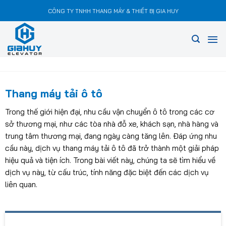
Chuyển
CÔNG TY TNHH THANG MÁY & THIẾT BỊ GIA HUY
đến
nội
dung
Thang máy tải ô tô
Trong thế giới hiện đại, nhu cầu vận chuyển ô tô trong các cơ
sở thương mại, như các tòa nhà đỗ xe, khách sạn, nhà hàng và
trung tâm thương mại, đang ngày càng tăng lên. Đáp ứng nhu
cầu này, dịch vụ thang máy tải ô tô đã trở thành một giải pháp
hiệu quả và tiện ích. Trong bài viết này, chúng ta sẽ tìm hiểu về
dịch vụ này, từ cấu trúc, tính năng đặc biệt đến các dịch vụ
liên quan.