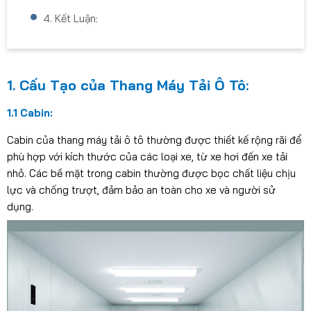
4. Kết Luận:
1. Cấu Tạo của Thang Máy Tải Ô Tô:
1.1 Cabin:
Cabin của thang máy tải ô tô thường được thiết kế rộng rãi để
phù hợp với kích thước của các loại xe, từ xe hơi đến xe tải
nhỏ. Các bề mặt trong cabin thường được bọc chất liệu chịu
lực và chống trượt, đảm bảo an toàn cho xe và người sử
dụng.