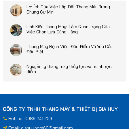
Lợi Ích Của Việc Lắp Đặt Thang Máy Trong
Chung Cư Mini
Linh Kiện Thang Máy: Tầm Quan Trọng Của
Việc Chọn Lựa Đúng Hàng
Thang Máy Bệnh Viện: Đặc Điểm Và Yêu Cầu
Đặc Biệt
Nguyên lý thang máy thủy lực và ưu nhược
điểm
CÔNG TY TNHH THANG MÁY & THIẾT BỊ GIA HUY
Hotline: 0986 241 259
Email:
giahuy.hcm68@gmail.com