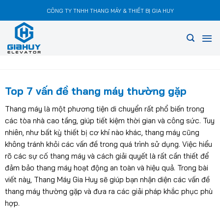
Chuyển
CÔNG TY TNHH THANG MÁY & THIẾT BỊ GIA HUY
đến
nội
dung
Top 7 vấn đề thang máy thường gặp
Thang máy là một phương tiện di chuyển rất phổ biến trong
các tòa nhà cao tầng, giúp tiết kiệm thời gian và công sức. Tuy
nhiên, như bất kỳ thiết bị cơ khí nào khác, thang máy cũng
không tránh khỏi các vấn đề trong quá trình sử dụng. Việc hiểu
rõ các sự cố thang máy và cách giải quyết là rất cần thiết để
đảm bảo thang máy hoạt động an toàn và hiệu quả. Trong bài
viết này, Thang Máy Gia Huy sẽ giúp bạn nhận diện các vấn đề
thang máy thường gặp và đưa ra các giải pháp khắc phục phù
hợp.