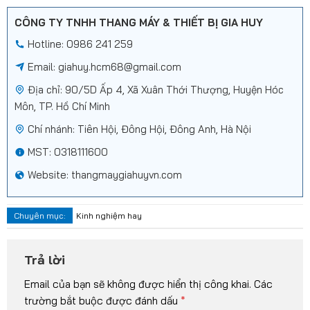
CÔNG TY TNHH THANG MÁY & THIẾT BỊ GIA HUY
Hotline: 0986 241 259
Email:
giahuy.hcm68@gmail.com
Địa chỉ: 90/5D Ấp 4, Xã Xuân Thới Thượng, Huyện Hóc
Môn, TP. Hồ Chí Minh
Chí nhánh: Tiên Hội, Đông Hội, Đông Anh, Hà Nội
MST: 0318111600
Website: thangmaygiahuyvn.com
Chuyên mục:
Kinh nghiệm hay
Trả lời
Email của bạn sẽ không được hiển thị công khai.
Các
trường bắt buộc được đánh dấu
*