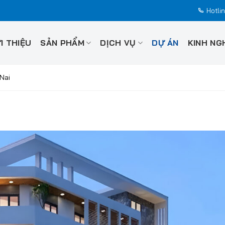
Hotli
I THIỆU
SẢN PHẨM
DỊCH VỤ
DỰ ÁN
KINH NG
Nai