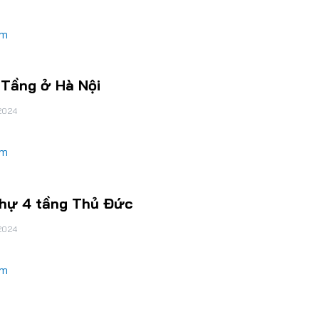
êm
 Tầng ở Hà Nội
2024
êm
Thự 4 tầng Thủ Đức
2024
êm