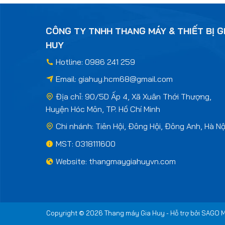
CÔNG TY TNHH THANG MÁY & THIẾT BỊ G
HUY
Hotline: 0986 241 259
Email:
giahuy.hcm68@gmail.com
Địa chỉ: 90/5D Ấp 4, Xã Xuân Thới Thượng,
Huyện Hóc Môn, TP. Hồ Chí Minh
Chi nhánh: Tiên Hội, Đông Hội, Đông Anh, Hà Nộ
MST: 0318111600
Website: thangmaygiahuyvn.com
Copyright © 2026 Thang máy Gia Huy - Hỗ trợ bởi
SAGO M