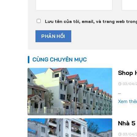
Lưu tên của tôi, email, và trang web trong
CÙNG CHUYÊN MỤC
Shop 
03/04/
...
Xem th
Nhà 5
03/04/