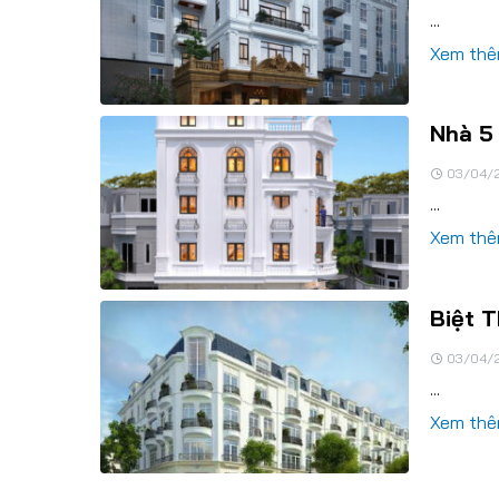
...
Xem th
Nhà 5
03/04/
...
Xem th
Biệt 
03/04/
...
Xem th