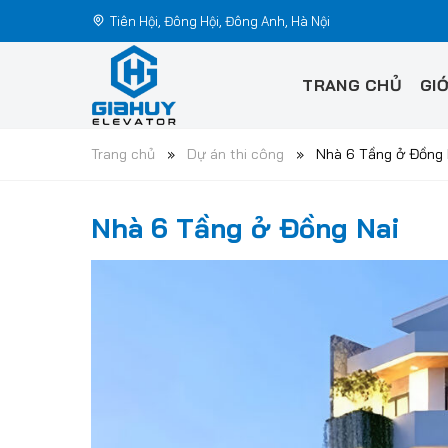
Chuyển
Tiên Hội, Đông Hội, Đông Anh, Hà Nội
đến
nội
TRANG CHỦ
GIỚ
dung
Trang chủ
»
Dự án thi công
»
Nhà 6 Tầng ở Đồng 
Nhà 6 Tầng ở Đồng Nai