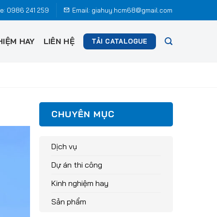
ne: 0986 241 259
Email:
giahuy.hcm68@gmail.com
HIỆM HAY
LIÊN HỆ
TẢI CATALOGUE
CHUYÊN MỤC
Dịch vụ
Dự án thi công
Kinh nghiệm hay
Sản phẩm