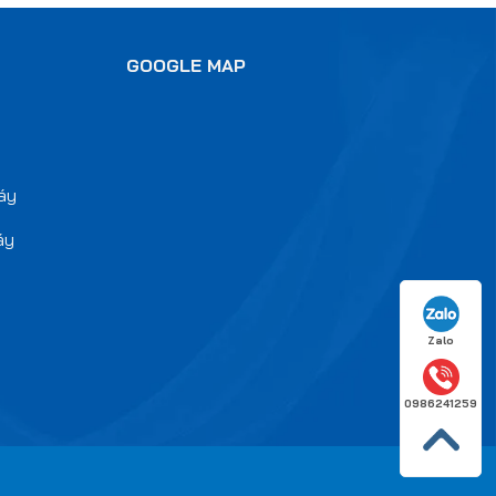
GOOGLE MAP
y
áy
áy
Zalo
0986241259