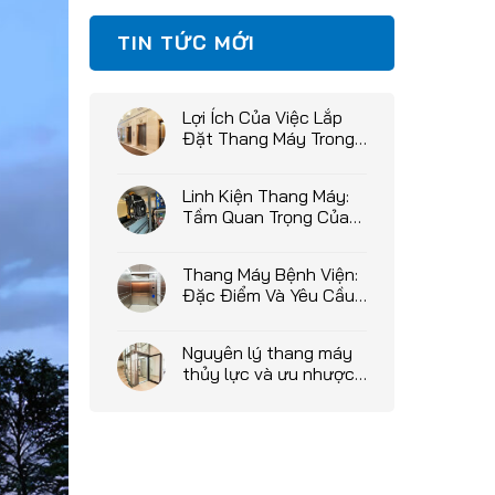
TIN TỨC MỚI
Lợi Ích Của Việc Lắp
Đặt Thang Máy Trong
Chung Cư Mini
Linh Kiện Thang Máy:
Tầm Quan Trọng Của
Việc Chọn Lựa Đúng
Hàng
Thang Máy Bệnh Viện:
Đặc Điểm Và Yêu Cầu
Đặc Biệt
Nguyên lý thang máy
thủy lực và ưu nhược
điểm