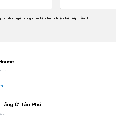
 trình duyệt này cho lần bình luận kế tiếp của tôi.
House
2024
êm
 Tầng Ở Tân Phú
2024