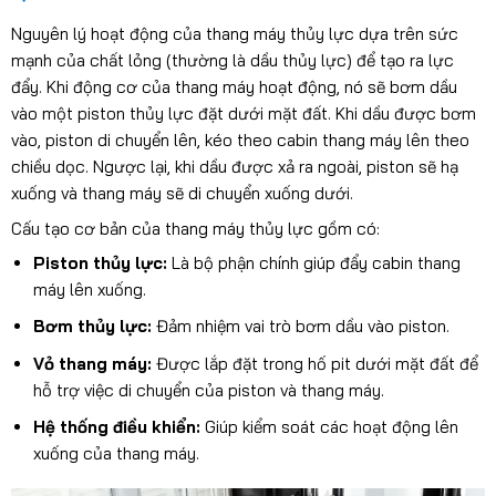
Nguyên lý hoạt động của thang máy thủy lực dựa trên sức
mạnh của chất lỏng (thường là dầu thủy lực) để tạo ra lực
đẩy. Khi động cơ của thang máy hoạt động, nó sẽ bơm dầu
vào một piston thủy lực đặt dưới mặt đất. Khi dầu được bơm
vào, piston di chuyển lên, kéo theo cabin thang máy lên theo
chiều dọc. Ngược lại, khi dầu được xả ra ngoài, piston sẽ hạ
xuống và thang máy sẽ di chuyển xuống dưới.
Cấu tạo cơ bản của thang máy thủy lực gồm có:
Piston thủy lực:
Là bộ phận chính giúp đẩy cabin thang
máy lên xuống.
Bơm thủy lực:
Đảm nhiệm vai trò bơm dầu vào piston.
Vỏ thang máy:
Được lắp đặt trong hố pit dưới mặt đất để
hỗ trợ việc di chuyển của piston và thang máy.
Hệ thống điều khiển:
Giúp kiểm soát các hoạt động lên
xuống của thang máy.