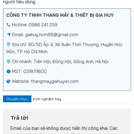
người tiêu dùng.
CÔNG TY TNHH THANG MÁY & THIẾT BỊ GIA HUY
Hotline: 0986 241 259
Email:
giahuy.hcm68@gmail.com
Địa chỉ: 90/5D Ấp 4, Xã Xuân Thới Thượng, Huyện Hóc
Môn, TP. Hồ Chí Minh
Chí nhánh: Tiên Hội, Đông Hội, Đông Anh, Hà Nội
MST: 0318111600
Website: thangmaygiahuyvn.com
Chuyên mục:
Kinh nghiệm hay
Trả lời
Email của bạn sẽ không được hiển thị công khai.
Các