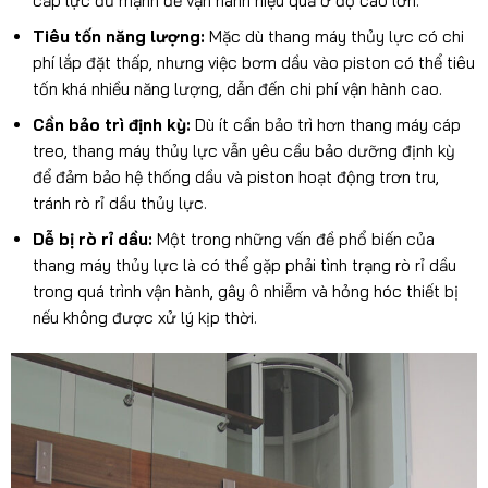
cấp lực đủ mạnh để vận hành hiệu quả ở độ cao lớn.
Tiêu tốn năng lượng:
Mặc dù thang máy thủy lực có chi
phí lắp đặt thấp, nhưng việc bơm dầu vào piston có thể tiêu
tốn khá nhiều năng lượng, dẫn đến chi phí vận hành cao.
Cần bảo trì định kỳ:
Dù ít cần bảo trì hơn thang máy cáp
treo, thang máy thủy lực vẫn yêu cầu bảo dưỡng định kỳ
để đảm bảo hệ thống dầu và piston hoạt động trơn tru,
tránh rò rỉ dầu thủy lực.
Dễ bị rò rỉ dầu:
Một trong những vấn đề phổ biến của
thang máy thủy lực là có thể gặp phải tình trạng rò rỉ dầu
trong quá trình vận hành, gây ô nhiễm và hỏng hóc thiết bị
nếu không được xử lý kịp thời.