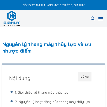
Chuyển
CÔNG TY TNHH THANG MÁY & THIẾT BỊ GIA HUY
đến
nội
dung
Nguyên lý thang máy thủy lực và ưu
nhược điểm
Nội dung
ĐÓNG
1. Giới thiệu về thang máy thủy lực
2. Nguyên lý hoạt động của thang máy thủy lực