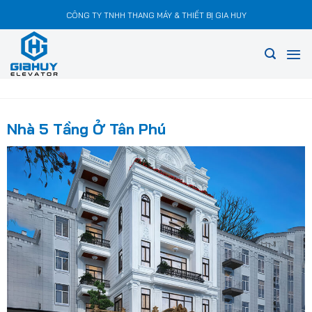
Chuyển
CÔNG TY TNHH THANG MÁY & THIẾT BỊ GIA HUY
đến
nội
dung
Nhà 5 Tầng Ở Tân Phú