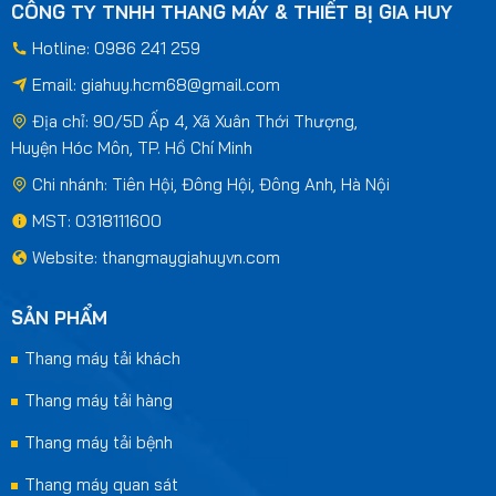
CÔNG TY TNHH THANG MÁY & THIẾT BỊ GIA HUY
Hotline: 0986 241 259
Email:
giahuy.hcm68@gmail.com
Địa chỉ: 90/5D Ấp 4, Xã Xuân Thới Thượng,
Huyện Hóc Môn, TP. Hồ Chí Minh
Chi nhánh: Tiên Hội, Đông Hội, Đông Anh, Hà Nội
MST: 0318111600
Website: thangmaygiahuyvn.com
SẢN PHẨM
Thang máy tải khách
Thang máy tải hàng
Thang máy tải bệnh
Thang máy quan sát