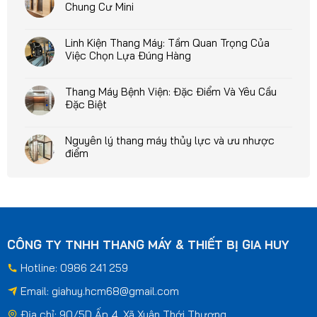
Chung Cư Mini
Linh Kiện Thang Máy: Tầm Quan Trọng Của
Việc Chọn Lựa Đúng Hàng
Thang Máy Bệnh Viện: Đặc Điểm Và Yêu Cầu
Đặc Biệt
Nguyên lý thang máy thủy lực và ưu nhược
điểm
CÔNG TY TNHH THANG MÁY & THIẾT BỊ GIA HUY
Hotline: 0986 241 259
Email:
giahuy.hcm68@gmail.com
Địa chỉ: 90/5D Ấp 4, Xã Xuân Thới Thượng,