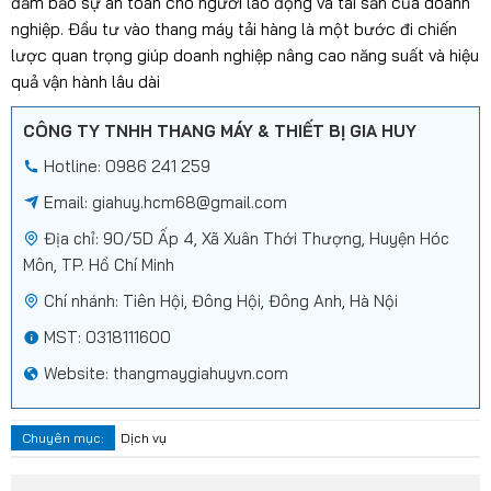
đảm bảo sự an toàn cho người lao động và tài sản của doanh
nghiệp. Đầu tư vào thang máy tải hàng là một bước đi chiến
lược quan trọng giúp doanh nghiệp nâng cao năng suất và hiệu
quả vận hành lâu dài
CÔNG TY TNHH THANG MÁY & THIẾT BỊ GIA HUY
Hotline: 0986 241 259
Email:
giahuy.hcm68@gmail.com
Địa chỉ: 90/5D Ấp 4, Xã Xuân Thới Thượng, Huyện Hóc
Môn, TP. Hồ Chí Minh
Chí nhánh: Tiên Hội, Đông Hội, Đông Anh, Hà Nội
MST: 0318111600
Website: thangmaygiahuyvn.com
Chuyên mục:
Dịch vụ