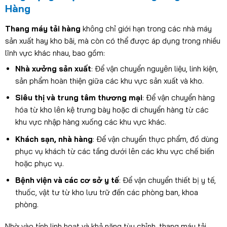
Hàng
Thang máy tải hàng
không chỉ giới hạn trong các nhà máy
sản xuất hay kho bãi, mà còn có thể được áp dụng trong nhiều
lĩnh vực khác nhau, bao gồm:
Nhà xưởng sản xuất
: Để vận chuyển nguyên liệu, linh kiện,
sản phẩm hoàn thiện giữa các khu vực sản xuất và kho.
Siêu thị và trung tâm thương mại
: Để vận chuyển hàng
hóa từ kho lên kệ trưng bày hoặc di chuyển hàng từ các
khu vực nhập hàng xuống các khu vực khác.
Khách sạn, nhà hàng
: Để vận
chuyển thực phẩm,
đồ dùng
phục vụ khách từ các tầng dưới lên các khu vực chế biến
hoặc phục vụ.
Bệnh viện và các cơ sở y tế
: Để vận chuyển thiết bị y tế,
thuốc, vật tư từ kho lưu trữ đến các phòng ban, khoa
phòng.
Nhờ vào tính linh hoạt và khả năng tùy chỉnh, thang máy tải