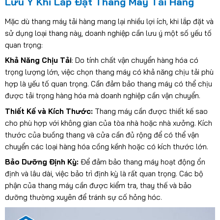
Lưu Ý Khi Lắp Đặt Thang Máy Tải Hàng
Mặc dù thang máy tải hàng mang lại nhiều lợi ích, khi lắp đặt và
sử dụng loại thang này, doanh nghiệp cần lưu ý một số yếu tố
quan trọng:
Khả Năng Chịu Tải
: Do tính chất vận chuyển hàng hóa có
trọng lượng lớn, việc chọn thang máy có khả năng chịu tải phù
hợp là yếu tố quan trọng. Cần đảm bảo thang máy có thể chịu
được tải trọng hàng hóa mà doanh nghiệp cần vận chuyển.
Thiết Kế và Kích Thước:
Thang máy cần được thiết kế sao
cho phù hợp với không gian của tòa nhà hoặc nhà xưởng. Kích
thước của buồng thang và cửa cần đủ rộng để có thể vận
chuyển các loại hàng hóa cồng kềnh hoặc có kích thước lớn.
Bảo Dưỡng Định Kỳ:
Để đảm bảo thang máy hoạt động ổn
định và lâu dài, việc bảo trì định kỳ là rất quan trọng. Các bộ
phận của thang máy cần được kiểm tra, thay thế và bảo
dưỡng thường xuyên để tránh sự cố hỏng hóc.