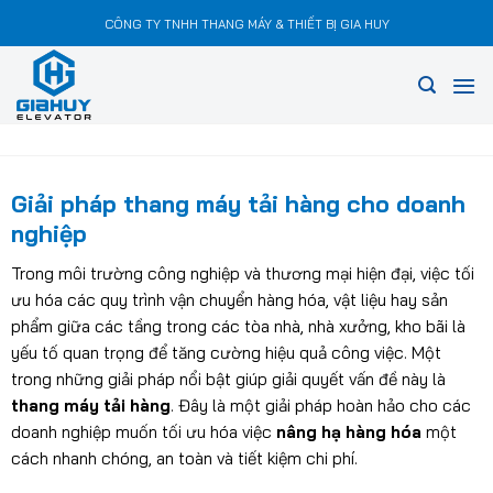
Chuyển
CÔNG TY TNHH THANG MÁY & THIẾT BỊ GIA HUY
đến
nội
dung
Giải pháp thang máy tải hàng cho doanh
nghiệp
Trong môi trường công nghiệp và thương mại hiện đại, việc tối
ưu hóa các quy trình vận chuyển hàng hóa, vật liệu hay sản
phẩm giữa các tầng trong các tòa nhà, nhà xưởng, kho bãi là
yếu tố quan trọng để tăng cường hiệu quả công việc. Một
trong những giải pháp nổi bật giúp giải quyết vấn đề này là
thang máy tải hàng
. Đây là một giải pháp hoàn hảo cho các
doanh nghiệp muốn tối ưu hóa việc
nâng hạ hàng hóa
một
cách nhanh chóng, an toàn và tiết kiệm chi phí.